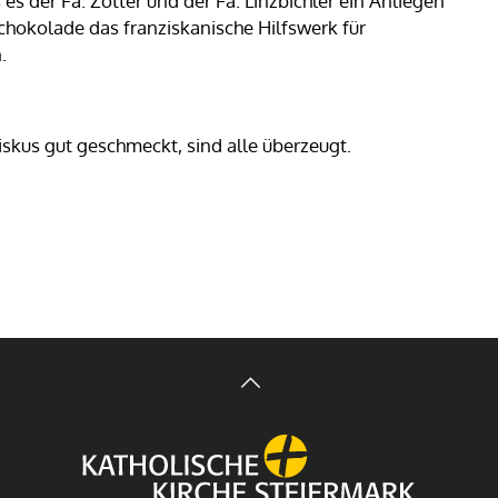
 es der Fa. Zotter und der Fa. Linzbichler ein Anliegen
chokolade das franziskanische Hilfswerk für
.
skus gut geschmeckt, sind alle überzeugt.