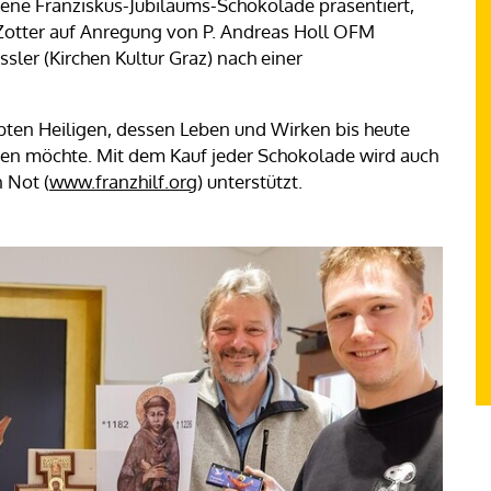
gene Franziskus-Jubiläums-Schokolade präsentiert,
f Zotter auf Anregung von P. Andreas Holl OFM
sler (Kirchen Kultur Graz) nach einer
bten Heiligen, dessen Leben und Wirken bis heute
en möchte. Mit dem Kauf jeder Schokolade wird auch
 Not (
www.franzhilf.org
) unterstützt.