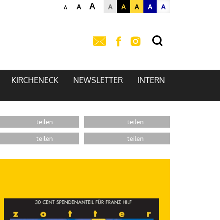
A
A
A
A
A
A
A
A
KIRCHENECK
NEWSLETTER
INTERN