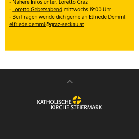
- Nähere Infos unter:
Loretto Graz
-
Loretto Gebetsabend
mittwochs 19:00 Uhr
- Bei Fragen wende dich gerne an Elfriede Demml:
elfriede.demml@graz-seckau.at