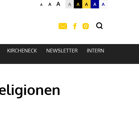
A
A
A
A
A
A
A
A
KIRCHENECK
NEWSLETTER
INTERN
eligionen