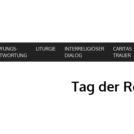
FUNGS-
LITURGIE
INTERRELIGIÖSER
CARITAS
NTWORTUNG
DIALOG
TRAUER
Tag der R