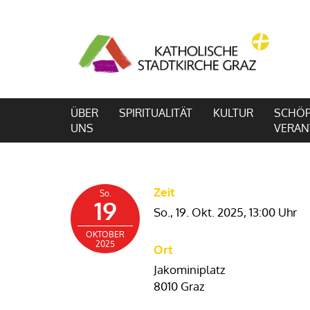
ÜBER
SPIRITUALITÄT
KULTUR
SCHÖP
UNS
VERA
Zeit
So.
19
So., 19. Okt. 2025,
13:00 Uhr
OKTOBER
2025
Ort
Jakominiplatz
8010 Graz