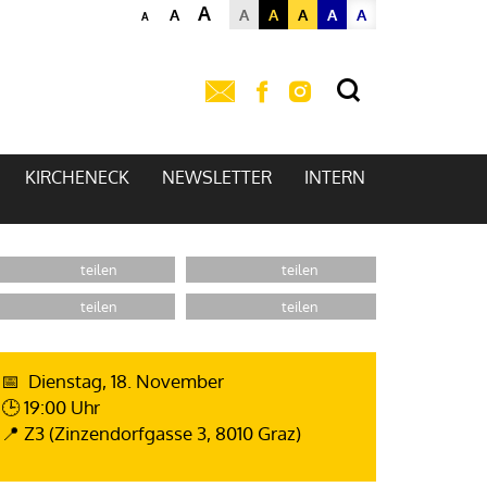
A
A
A
A
A
A
A
A
KIRCHENECK
NEWSLETTER
INTERN
📅 Dienstag, 18. November
🕒 19:00 Uhr
📍 Z3 (Zinzendorfgasse 3, 8010 Graz)