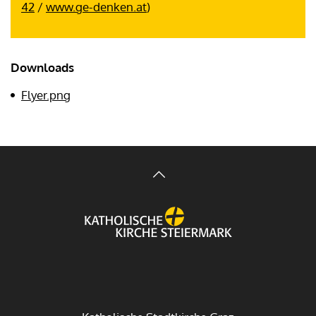
42
/
www.ge-denken.at
)
Downloads
Flyer.png