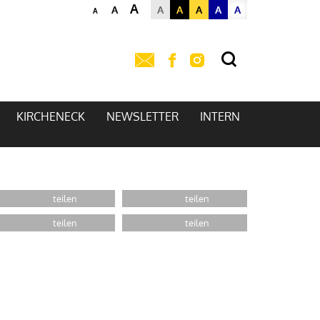
A
A
A
A
A
A
A
A
KIRCHENECK
NEWSLETTER
INTERN