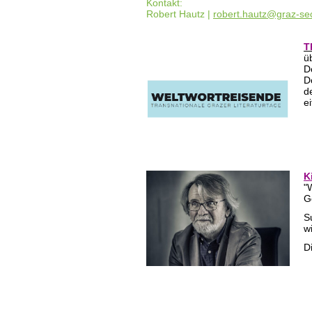
Kontakt:
Robert Hautz |
robert.hautz@graz-se
T
ü
D
D
d
ei
K
"
G
S
w
D