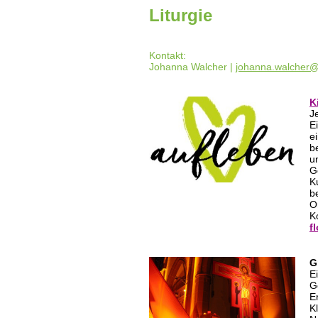
Liturgie
Kontakt:
Johanna Walcher |
johanna.walcher
K
J
E
e
b
u
G
K
b
O
K
f
G
E
G
E
K