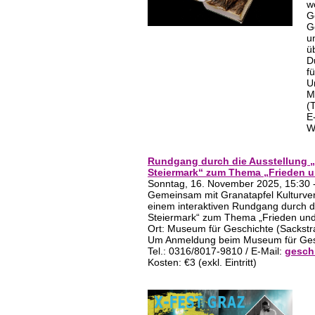
w
G
G
u
ü
D
f
U
M
(
E
W
Rundgang durch die Ausstellung „
Steiermark“ zum Thema „Frieden 
Sonntag, 16. November 2025, 15:30 
Gemeinsam mit Granatapfel Kulturver
einem interaktiven Rundgang durch d
Steiermark“ zum Thema „Frieden und
Ort: Museum für Geschichte (Sackstr
Um Anmeldung beim Museum für Gesc
Tel.: 0316/8017-9810 / E-Mail:
gesch
Kosten: €3 (exkl. Eintritt)