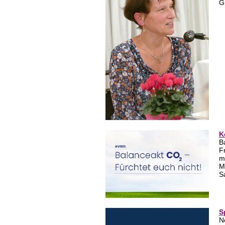
Gr
K
B
F
m
M
S
S
N