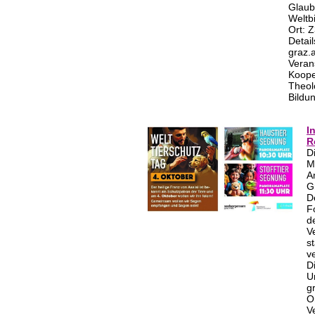
Glaub
Weltbi
Ort: 
Detail
graz.a
Verans
Koope
Theol
Bildu
I
R
D
M
A
G
D
F
d
V
s
v
D
U
g
O
V