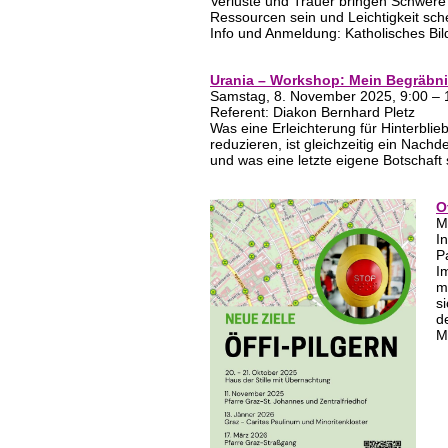
Verluste und Trauer bringen Schwere
Ressourcen sein und Leichtigkeit sc
Info und Anmeldung: Katholisches Bi
Urania – Workshop: Mein Begräbni
Samstag, 8. November 2025, 9:00 – 
Referent: Diakon Bernhard Pletz
Was eine Erleichterung für Hinterblie
reduzieren, ist gleichzeitig ein Nac
und was eine letzte eigene Botschaft 
O
M
I
P
I
m
s
d
M