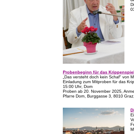
D
0
Probenbeginn für das Krippenspie
„Das versteht doch kein Schaf“ von M
Einladung zum Mitproben für das Kr
15:00 Uhr, Dom
Proben ab 20. November 2025, Anm
Pfarre Dom, Burggasse 3, 8010 Graz,
D
E
V
F
M