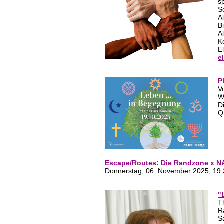
s
S
A
B
A
K
E
e
P
V
W
D
Q
Escape/Routes: Die Randzone x NA
Donnerstag, 06. November 2025, 19:3
"
T
R
S