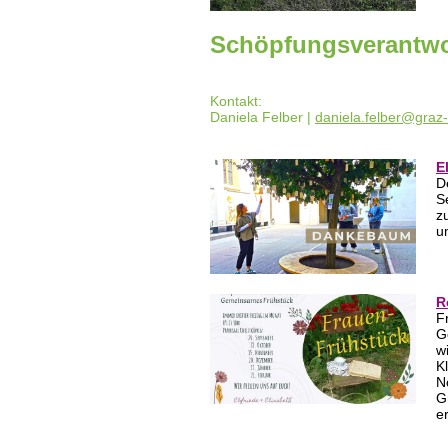
Schöpfungsverantw
Kontakt:
Daniela Felber
|
daniela.felber@graz
E
D
S
z
u
R
F
G
w
K
N
G
e