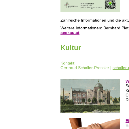
Zahlreiche Informationen und die akt
Weitere Informationen: Bernhard Ple
seckau.at
.
Kultur
Kontakt:
Gertraud Schaller-Pressler |
schaller
W
S
K
C
D
E
H