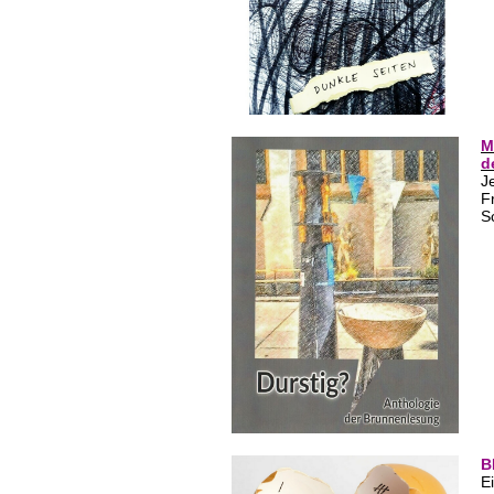
M
d
J
F
S
B
E