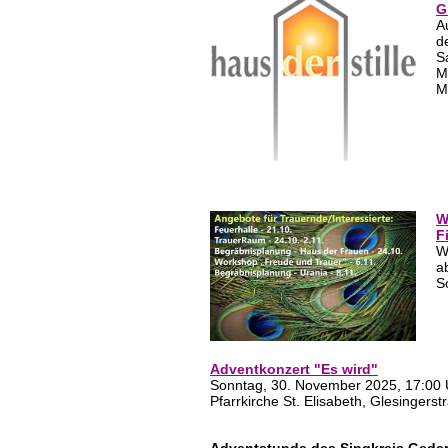
G
A
d
S
M
M
W
F
W
a
S
Adventkonzert "Es wird"
Sonntag, 30. November 2025, 17:00 
Pfarrkirche St. Elisabeth, Glesingers