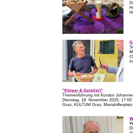
D
H
H
G
S
M
C
I
"Körper & Geist(er)"
Themenführung mit Kurator Johanne
Dienstag, 18. November 2025, 17:00 
Graz, KULTUM Graz, Mariahilferplatz
W
W
D
d