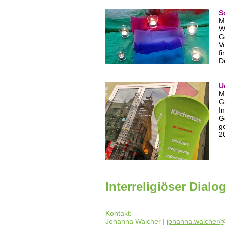
S
M
W
G
V
f
D
U
M
G
I
G
g
2
Interreligiöser Dialo
Kontakt:
Johanna Walcher |
johanna.walcher@