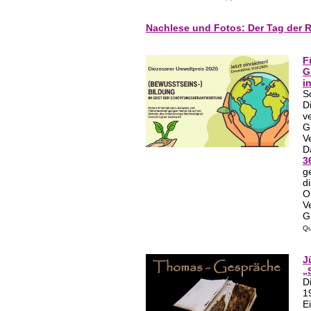
Nachlese und Fotos: Der Tag der 
F
G
i
S
D
v
G
V
D
3
g
d
O
V
G
Qu
J
„
D
1
E