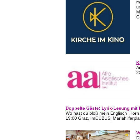
m
u
M
G
K
A
2
Doppelte Gäste: Lyrik-Lesung mit 
Wo hast du bloß mein Englisch=Horn 
19:00 Graz, ImCUBUS, Mariahilferpla
V
D