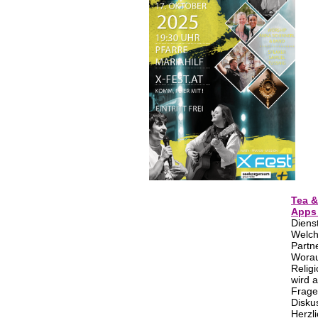
Tea &
Apps 
Diens
Welch
Partn
Worau
Relig
wird 
Frage
Disku
Herzl