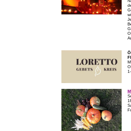
N
d
G
w
J
B
G
O
A
Ö
F
M
O
1
M
S
1
S
F