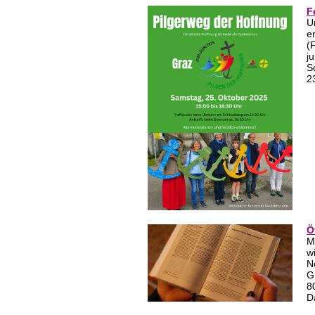
F
U
e
(
j
S
2
Ö
M
w
N
G
8
D