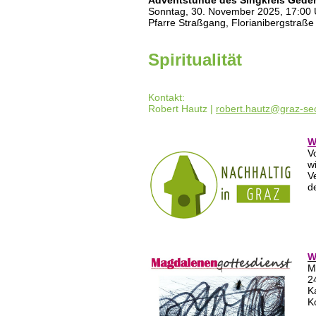
Adventstunde des Singkreis Gede
Sonntag, 30. November 2025, 17:00 Uh
Pfarre Straßgang, Florianibergstraße
Spiritualität
Kontakt:
Robert Hautz |
robert.hautz@graz-se
W
V
w
V
d
W
M
2
K
K