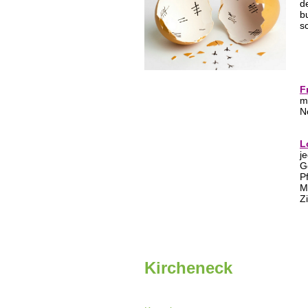
d
b
s
F
m
N
L
j
G
P
M
Z
Kircheneck