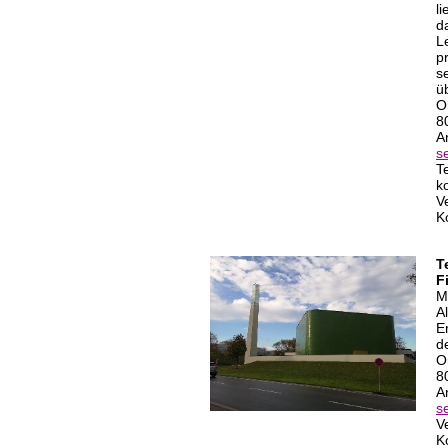
l
d
L
p
se
ü
O
8
A
s
T
k
V
K
T
F
M
A
E
d
O
8
A
s
V
K