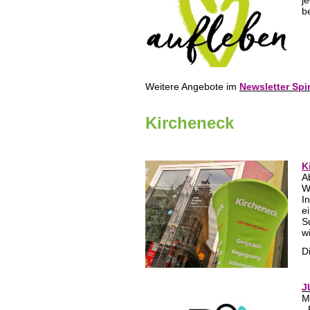
j
b
Weitere Angebote im
Newsletter Spi
Kircheneck
K
A
W
I
e
S
w
D
J
M
-