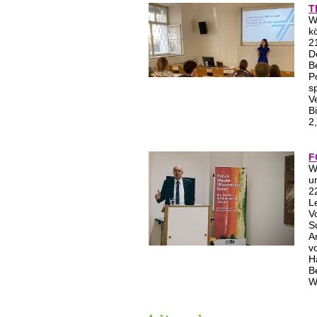
T
W
k
2
D
B
P
s
V
B
2
F
W
u
2
L
V
S
A
v
H
B
W