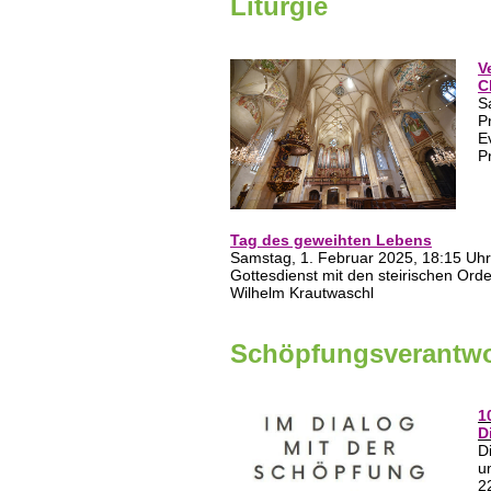
Liturgie
V
C
S
P
E
P
Tag des geweihten Lebens
Samstag, 1. Februar 2025, 18:15 Uh
Gottesdienst mit den steirischen O
Wilhelm Krautwaschl
Schöpfungsverantw
1
D
D
u
2