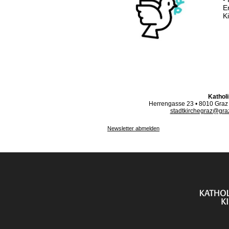
E
K
Kathol
Herrengasse 23 • 8010 Graz •
stadtkirchegraz@gra
Newsletter abmelden