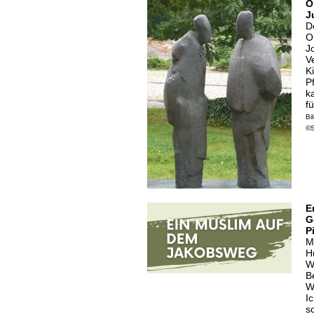
Ö
J
D
O
J
V
K
P
k
f
Bi
©S
E
G
P
M
H
W
B
W
I
s