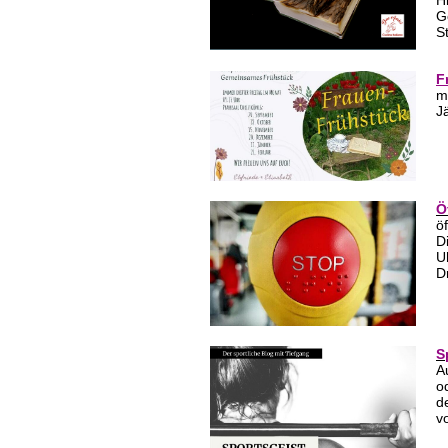
H
G
S
F
m
J
Ö
ö
D
U
D
S
A
o
d
v