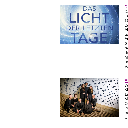
D
D
L
1
B
A
a
Ä
G
t
d
M
u
V
A
W
K
1
M
C
B
m
C