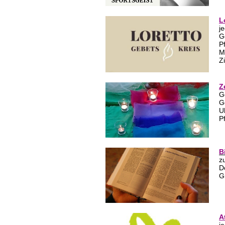
L
j
G
P
M
Z
Z
G
G
U
P
B
z
D
G
A