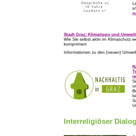
L
s
n
Stadt Graz: Klimatipps und Umwel
Wie Sie selbst aktiv im Klimaschutz 
komprimiert
Informationen zu den (neuen) Umwelt
N
T
r
S
u
B
b
S
U
Interreligiöser Dialo