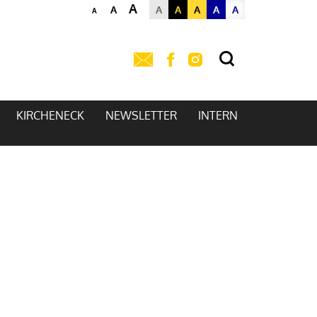
A
A
A
A
A
A
A
A
KIRCHENECK
NEWSLETTER
INTERN